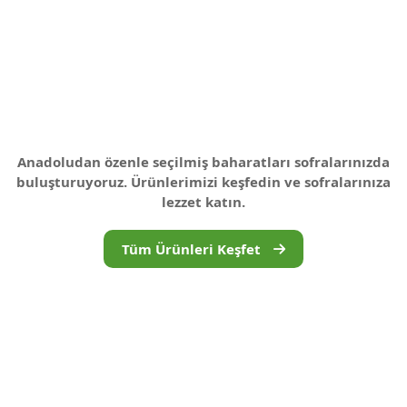
E
N
L
E
Z
Anadoludan özenle seçilmiş baharatları sofralarınızda
buluşturuyoruz. Ürünlerimizi keşfedin ve sofralarınıza
lezzet katın.
Tüm Ürünleri Keşfet