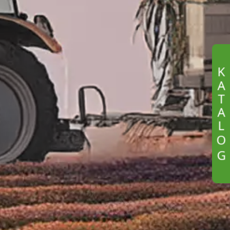
K
A
T
A
L
O
G