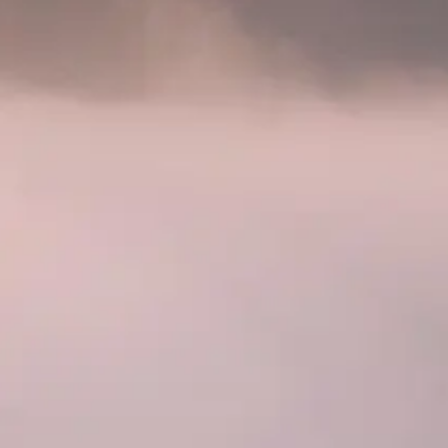
p
e
l
M
a
h