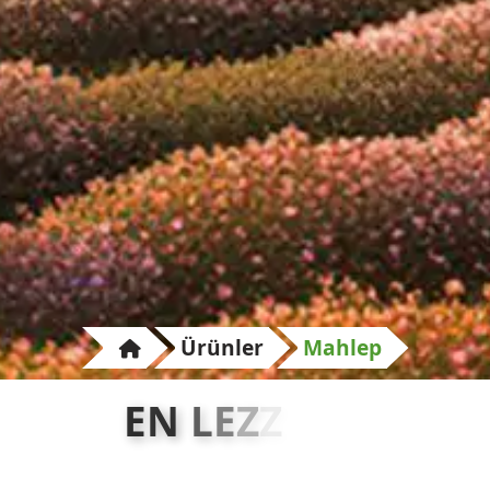
Ürünler
Mahlep
E
N
L
E
Z
Z
E
T
L
İ
B
A
H
A
R
A
T
L
A
R