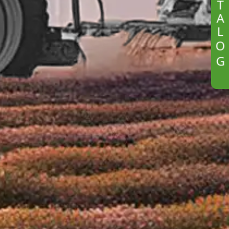
T
A
L
O
G