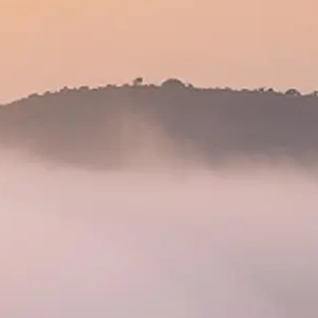
B
z
o
A
c
ı
T