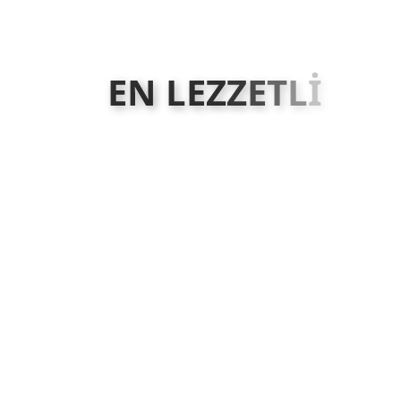
E
N
L
E
Z
Z
E
T
L
İ
B
A
A
N