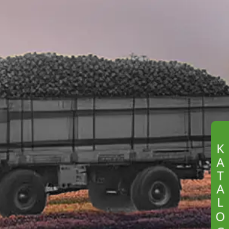
K
A
T
A
L
O