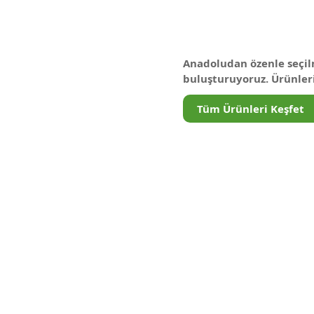
H
A
R
A
T
L
A
R
Anadoludan özenle seçilm
buluşturuyoruz. Ürünlerim
A
D
O
L
U
'
D
A
Tüm Ürünleri Keşfet